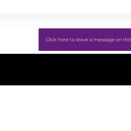
Click here to leave a message on thi
עקבו אחרינו
שלחו לנו הודעה
שם מלא
פייסבוק
אינסטגרם