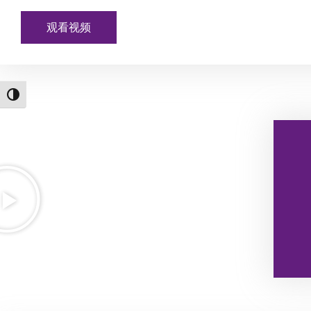
观看视频
מתג ניגודיות גבוהה